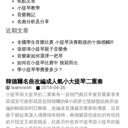
焦點文章
小提琴教學
音樂雜記
名曲分析及分享
近期文章
全國學生音樂比賽 小提琴決賽觀後的十個感觸!!!
張桀瑋小提琴親子音樂會
音樂家如何選擇一把琴
如何在小提琴比賽中 脫穎而出
學小提琴學費要多少？
韓德爾名曲改編成人氣小大提琴二重奏
learnviolin
2014-04-26
小提琴與大提琴的二重奏有一首熱門曲目常被音樂家拿來
當成安可曲那就是從韓德爾的
G
小調第七號鍵盤組曲所改
編的帕薩加利亞舞曲，改編者是挪威音樂家哈佛森，這首
曲子聽起來讓人感覺很有精神，兩個樂器也彼此的有炫技
的片段交叉相當精采，此曲另外也有中提琴跟小提琴的版