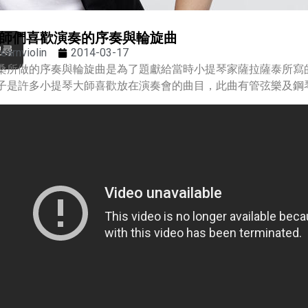
師們喜歡演奏的序奏與輪旋曲
搜尋
learnviolin
2014-03-17
桑所做的序奏與輪旋曲是為了題獻給當時小提琴家薩拉薩泰所寫
子是許多小提琴大師喜歡放在演奏會的曲目，此曲有管弦樂及鋼琴伴奏版