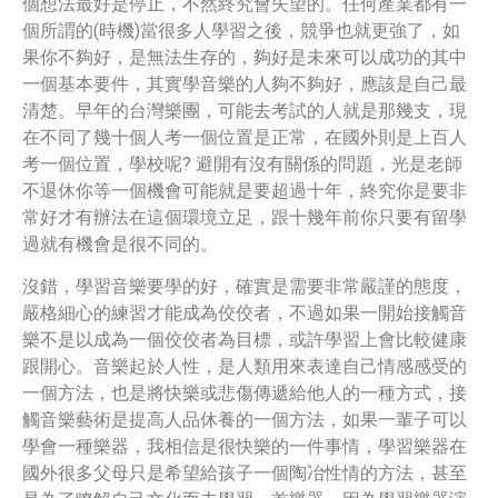
個想法最好是停止，不然終究會失望的。任何產業都有一
個所謂的(時機)當很多人學習之後，競爭也就更強了，如
果你不夠好，是無法生存的，夠好是未來可以成功的其中
一個基本要件，其實學音樂的人夠不夠好，應該是自己最
清楚。早年的台灣樂團，可能去考試的人就是那幾支，現
在不同了幾十個人考一個位置是正常，在國外則是上百人
考一個位置，學校呢? 避開有沒有關係的問題，光是老師
不退休你等一個機會可能就是要超過十年，終究你是要非
常好才有辦法在這個環境立足，跟十幾年前你只要有留學
過就有機會是很不同的。
沒錯，學習音樂要學的好，確實是需要非常嚴謹的態度，
嚴格細心的練習才能成為佼佼者，不過如果一開始接觸音
樂不是以成為一個佼佼者為目標，或許學習上會比較健康
跟開心。音樂起於人性，是人類用來表達自己情感感受的
一個方法，也是將快樂或悲傷傳遞給他人的一種方式，接
觸音樂藝術是提高人品休養的一個方法，如果一輩子可以
學會一種樂器，我相信是很快樂的一件事情，學習樂器在
國外很多父母只是希望給孩子一個陶冶性情的方法，甚至