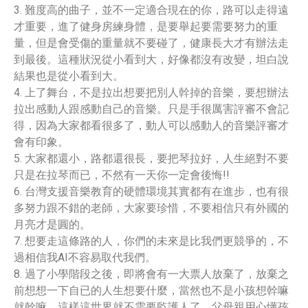
3. 難度高的曲子，並不一定適合現在的你，路可以走得遠
才重要，進了健身房練身體，是要舉起要需要努力的重
量，但是會受傷的重量就不要碰了，健康長大才有辦法走
到最後。這種狀況從小看到大，好像都沒有改變，坦白說
結果也是從小看到大。
4. 上了舞台，不是拉出想要把別人幹掉的音樂，要想辦法
拉出感動人跟感動自己的音樂。只是手很厲害評審不會記
得，因為大家都看很多了，動人可以感動人的音樂評審才
會有印象。
5. 大家都還小，路都還很長，要把琴拉好，人生絕對不要
只是在拉琴而已，不然有一天你一定會後悔!!
6. 台灣支援音樂教育的硬體環境其實都有在進步，也有很
多努力跟不錯的老師，大家要珍惜，不要相信只有外國的
月亮才是圓的。
7. 想要走這條路的人，你們的未來是比我們更競爭的，不
過相信我AI不容易取代我們。
8. 過了小學階段之後，即將會有一大票人放棄了，放棄之
前想想一下自已的人生想要什麼，當然也不是小孩想幹嘛
就幹嘛，這樣這世界就不需要監護人了，父母親用心懂孩