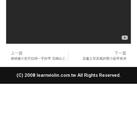
上一篇
下一篇
身材嬌小也可拉得一手好琴 五嶋みどり Midori
逗趣土耳其風的雙小提琴表演
(C) 2008 learnviolin.com.tw All Rights Reserved.