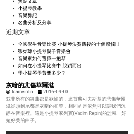
焦點文章
小提琴教學
音樂雜記
名曲分析及分享
近期文章
全國學生音樂比賽 小提琴決賽觀後的十個感觸!!!
張桀瑋小提琴親子音樂會
音樂家如何選擇一把琴
如何在小提琴比賽中 脫穎而出
學小提琴學費要多少？
灰暗的悲傷華爾滋
learnviolin
2016-09-03
並非所有的舞曲都是歡愉的，這首柴可夫斯基的悲傷華爾
滋從頭到尾都是灰暗的和聲，相同的是依然可以讓我們沉
靜在音樂裡。這是小提琴家列賓(Vadim Repin)的詮釋，好
短好美的曲子。