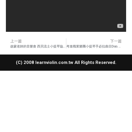
上一篇
下一篇
啟蒙老師的音樂會 西貝流士小提琴協奏曲 演奏 洪千貴
考進職業樂團小提琴手必拉曲目Don Juan《洛杉磯愛樂專家意見》
(C) 2008 learnviolin.com.tw All Rights Reserved.