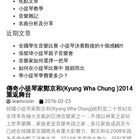
焦點文章
小提琴教學
音樂雜記
名曲分析及分享
近期文章
全國學生音樂比賽 小提琴決賽觀後的十個感觸!!!
張桀瑋小提琴親子音樂會
音樂家如何選擇一把琴
如何在小提琴比賽中 脫穎而出
學小提琴學費要多少？
傳奇小提琴家鄭京和(Kyung Wha Chung )2014
重返舞台
learnviolin
2016-03-25
韓國小提琴家鄭京和(Kyung Wha Chung)絕對是二十世紀在
全球享有極大名氣的亞洲音樂家之一，不僅以神童之姿站
上世界樂團，家族更是音樂奇蹟之家，多位家族成員至今
已經在韓國甚至國際具有重大影響力。鄭京和在2008年因
為手傷中斷了演奏生涯，2014年再度復出舞台。回到英國