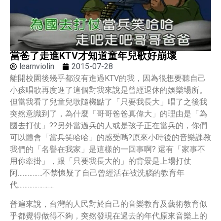
當爸了走進KTV才知道童年兒歌好崩壞
learnviolin
2015-07-28
離開校園後幾乎都沒有進過KTV的我，因為很想要聽自己
小孩唱歌再度進了這個對我來說是曾經退休的娛樂場所。
但當我看了兒童兒歌隨機點了「只要我長大」唱了之後我
突然意識到了，為什麼「哥哥爸爸真偉大」的理由是「為
國去打仗」??另外當過兵的人或是孩子正在當兵的，你們
可以體會「當兵笑哈哈」的感受嗎?原來小時後的音樂課教
我們的「名譽在我家」是這樣的一回事啊? 還有「家事不
用你牽掛」，跟「只要我長大的」的背景是上場打仗
阿……………不禁懷疑了自己曾經活在被洗腦的教育年
代………………….
普遍來說，台灣的人民對於自己的音樂教育及藝術教育似
乎都覺得做得不夠，突然發現在過去的年代原來音樂上的