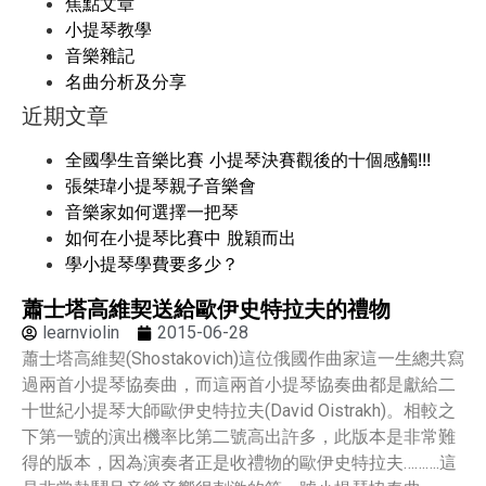
焦點文章
小提琴教學
音樂雜記
名曲分析及分享
近期文章
全國學生音樂比賽 小提琴決賽觀後的十個感觸!!!
張桀瑋小提琴親子音樂會
音樂家如何選擇一把琴
如何在小提琴比賽中 脫穎而出
學小提琴學費要多少？
蕭士塔高維契送給歐伊史特拉夫的禮物
learnviolin
2015-06-28
蕭士塔高維契(Shostakovich)這位俄國作曲家這一生總共寫
過兩首小提琴協奏曲，而這兩首小提琴協奏曲都是獻給二
十世紀小提琴大師歐伊史特拉夫(David Oistrakh)。相較之
下第一號的演出機率比第二號高出許多，此版本是非常難
得的版本，因為演奏者正是收禮物的歐伊史特拉夫……….這