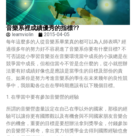
音樂系裡成績優秀的指標??
learnviolin
2015-04-05
每年這麼多的人從音樂系畢業真的都可以為人師表嗎? 經
過很多年的努力好不容易進了音樂系你要有什麼目標? 不
可否認從小學習音樂並在音樂環境當中成長的小孩總是在
競爭當中成長，但相信當今不管是念什麼的，從小就想辦
法要有好成績好像也是應該是當學生的目標及部份的責
任。如果你是努力考進音樂系的學生在未來幾年的良性競
爭中，我鼓勵各位在在學時期應該有以下幾個目標。
1. 在學當中要有參加音樂營的經驗
所謂的音樂營盡量設定在自己在學以外的國家，那樣的經
驗可以讓你更有國際觀以及有機會與不同國家朋友音樂合
作的機會，重要的目標是要想辦法拿到獎學金，付錢參加
的音樂營不稀奇，拿出實力領獎學金去得到國際經驗也會