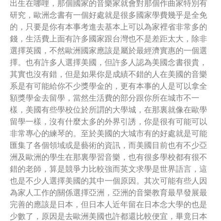
出生在哪哩，那個國家的音樂家就會對那個作曲家特別有
研究，歐洲念書有一個好處就是很多國家學費幾乎是全免
的，只要是你有本事考進去基本上可以為家裡省非常多的
錢，生活費上面有許多國家跟台灣也不是差距太大，除非
選擇英國，不然歐洲國家應該是屬於最經濟實惠的一個選
擇。也有許多人選擇美國，但許多人認為美國念書很貴，
其實也沒有錯，但是如果你是成績不錯的人在美國的音樂
系是有可能給你不少獎學金的，更有本事的人是可以拿全
額獎學金去留學，當然生活費的部分跟你所在城市不一
樣，美國有些學校位於所謂的大學城，在那裏就像在歐學
留學一樣，沒有什麼太多的外界引誘，你是很有可能可以
非常專心的練琴的。至於美國的大城市有的好處就是可能
匯集了各個領域或是藝術的資訊，而美國目前也有不少亞
洲及歐洲的學生在那裏學習音樂，也有很多學校都有很不
錯的老師，算是競爭力比較強而英文求學是世界語言，這
也是不少人選擇美國的其中一個原因。其次可能有些人因
為家人工作的關係選擇亞洲，亞洲的音樂教育最早發展最
完善的應該是日本，但日本人近年留在日本念大學的也是
少數了，原因是去歐洲美國也許都還比較便宜，畢竟日本