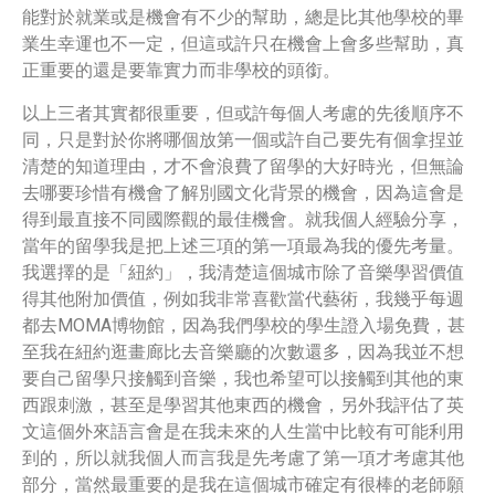
能對於就業或是機會有不少的幫助，總是比其他學校的畢
業生幸運也不一定，但這或許只在機會上會多些幫助，真
正重要的還是要靠實力而非學校的頭銜。
以上三者其實都很重要，但或許每個人考慮的先後順序不
同，只是對於你將哪個放第一個或許自己要先有個拿捏並
清楚的知道理由，才不會浪費了留學的大好時光，但無論
去哪要珍惜有機會了解別國文化背景的機會，因為這會是
得到最直接不同國際觀的最佳機會。就我個人經驗分享，
當年的留學我是把上述三項的第一項最為我的優先考量。
我選擇的是「紐約」，我清楚這個城市除了音樂學習價值
得其他附加價值，例如我非常喜歡當代藝術，我幾乎每週
都去MOMA博物館，因為我們學校的學生證入場免費，甚
至我在紐約逛畫廊比去音樂廳的次數還多，因為我並不想
要自己留學只接觸到音樂，我也希望可以接觸到其他的東
西跟刺激，甚至是學習其他東西的機會，另外我評估了英
文這個外來語言會是在我未來的人生當中比較有可能利用
到的，所以就我個人而言我是先考慮了第一項才考慮其他
部分，當然最重要的是我在這個城市確定有很棒的老師願