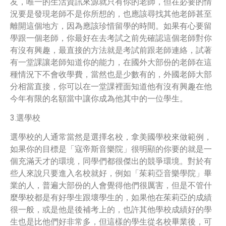
友，唯一的生活資訊來源就只有你的老師，但在必要的情
況要是發現老師不是你所想的，也應該尋找其他老師甚至
離開這個地方，因為應該珍惜留學的時間。如果有心要留
學跟一個老師，你最好在去考試之前先確認這個老師對你
有沒有興趣，最直接的方法就是考試前跟老師連絡，試著
有一堂課讓老師知道你的能力，在國外大部份的老師在這
種情況下不會收學費，當然也是少數有的，外國老師大部
分相當直接，你可以在一堂課裡面知道他有沒有興趣在他
今年有限的名額當中讓你成為他其中的一位學生。
3.選學校
選學校的人通常當然是選擇名校，拿美國學校來做範例，
如果你的目標是「寇帝斯音樂院」很明顯的你要的就是一
個充滿天才的環境，同學們都很傑出的競爭環境。對於有
些人來說只要進入名校就好，例如「茱莉亞音樂學院」畢
業的人，普遍大部份的人會覺得他們很厲害，但是不管什
麼學校都是有好學生跟壞學生的，如果他在茱莉亞的成績
很一般，或是他是後補考上的，也許其他學校成績好的學
生也是比他們好非常多，但這樣的學生從名校畢業後，可