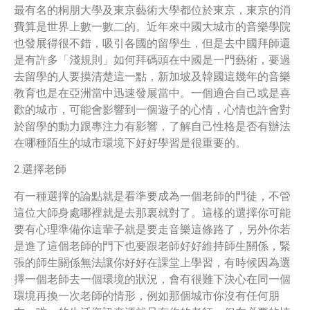
最有名的桐朋大學及東京藝術大學都位於東京，東京的消
費算是世界上數一數二的。近年來中國大城市的音樂學院
也發展得很不錯，吸引各國的留學生，但是去中國拜師還
是有許多「淺規則」如何拜碼頭在中國是一門藝術，要過
去留學的人要摸清楚這一點，新加坡及韓國這幾年的音樂
教育也是在亞洲當中迅速發展當中。一個適合自己或是喜
歡的城市，可能會影響到一個遊子的心情，心情也許會對
於留學的動力跟專注力有影響，了解自己性格是否有辦法
在哪種陌生的城市環境下好好學習是很重要的。
2.選擇老師
有一種選擇的論點就是看準要成為一個老師的門徒，不管
這位大師身處哪裡就是去那裏就對了。這樣的選擇你可能
要有心理準備你這輩子就是要走音樂這條路了，另外你若
是進了這個老師的門下也要跟老師好好維持師生關係，緊
張的師生關係無法讓你好好在課堂上學習，有時候因為選
擇一個老師去一個環境的狀況，會有很難下決心在同一個
環境再換一次老師的情形，例如那個城市你沒有任何朋