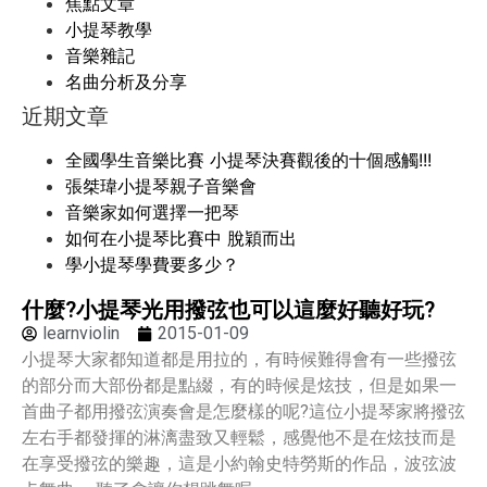
焦點文章
小提琴教學
音樂雜記
名曲分析及分享
近期文章
全國學生音樂比賽 小提琴決賽觀後的十個感觸!!!
張桀瑋小提琴親子音樂會
音樂家如何選擇一把琴
如何在小提琴比賽中 脫穎而出
學小提琴學費要多少？
什麼?小提琴光用撥弦也可以這麼好聽好玩?
learnviolin
2015-01-09
小提琴大家都知道都是用拉的，有時候難得會有一些撥弦
的部分而大部份都是點綴，有的時候是炫技，但是如果一
首曲子都用撥弦演奏會是怎麼樣的呢?這位小提琴家將撥弦
左右手都發揮的淋漓盡致又輕鬆，感覺他不是在炫技而是
在享受撥弦的樂趣，這是小約翰史特勞斯的作品，波弦波