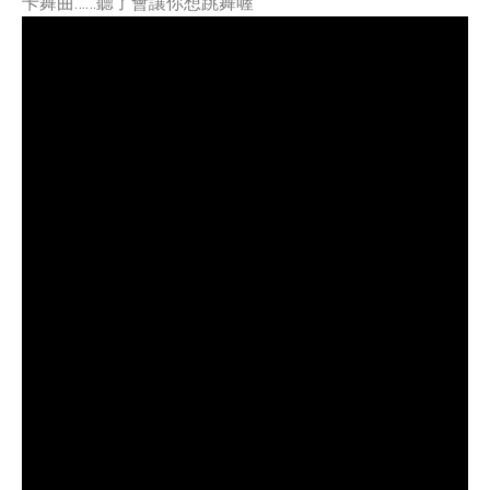
卡舞曲……聽了會讓你想跳舞喔