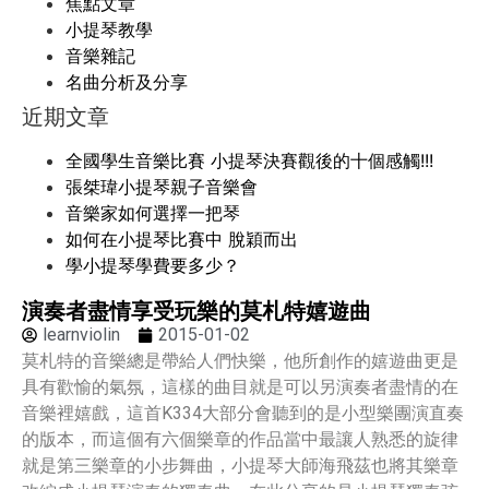
焦點文章
小提琴教學
音樂雜記
名曲分析及分享
近期文章
全國學生音樂比賽 小提琴決賽觀後的十個感觸!!!
張桀瑋小提琴親子音樂會
音樂家如何選擇一把琴
如何在小提琴比賽中 脫穎而出
學小提琴學費要多少？
演奏者盡情享受玩樂的莫札特嬉遊曲
learnviolin
2015-01-02
莫札特的音樂總是帶給人們快樂，他所創作的嬉遊曲更是
具有歡愉的氣氛，這樣的曲目就是可以另演奏者盡情的在
音樂裡嬉戲，這首K334大部分會聽到的是小型樂團演直奏
的版本，而這個有六個樂章的作品當中最讓人熟悉的旋律
就是第三樂章的小步舞曲，小提琴大師海飛茲也將其樂章