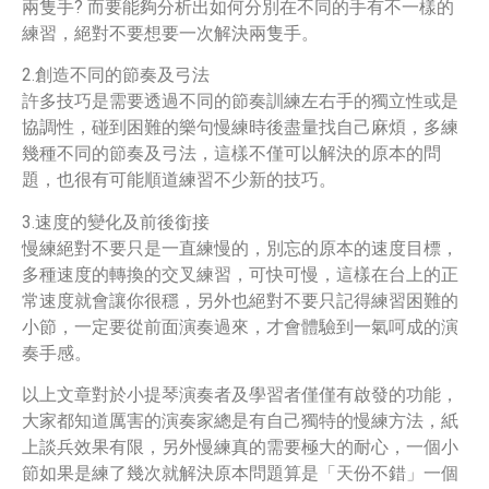
兩隻手? 而要能夠分析出如何分別在不同的手有不一樣的
練習，絕對不要想要一次解決兩隻手。
2.創造不同的節奏及弓法
許多技巧是需要透過不同的節奏訓練左右手的獨立性或是
協調性，碰到困難的樂句慢練時後盡量找自己麻煩，多練
幾種不同的節奏及弓法，這樣不僅可以解決的原本的問
題，也很有可能順道練習不少新的技巧。
3.速度的變化及前後銜接
慢練絕對不要只是一直練慢的，別忘的原本的速度目標，
多種速度的轉換的交叉練習，可快可慢，這樣在台上的正
常速度就會讓你很穩，另外也絕對不要只記得練習困難的
小節，一定要從前面演奏過來，才會體驗到一氣呵成的演
奏手感。
以上文章對於小提琴演奏者及學習者僅僅有啟發的功能，
大家都知道厲害的演奏家總是有自己獨特的慢練方法，紙
上談兵效果有限，另外慢練真的需要極大的耐心，一個小
節如果是練了幾次就解決原本問題算是「天份不錯」一個