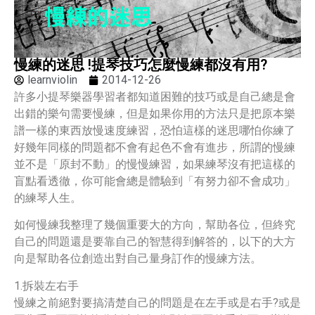
慢練的迷思 !提琴技巧怎麼慢練都沒有用?
learnviolin
2014-12-26
許多小提琴樂器學習者都知道困難的技巧或是自己總是會
出錯的樂句需要慢練，但是如果你用的方法只是把原本樂
譜一樣的東西放慢速度練習，恐怕這樣的迷思哪怕你練了
好幾年同樣的問題都不會有起色不會有進步，所謂的慢練
並不是「原封不動」的慢慢練習，如果練琴沒有把這樣的
盲點看透徹，你可能會總是體驗到「有努力卻不會成功」
的練琴人生。
如何慢練我整理了幾個重要大的方向，幫助各位，但終究
自己的問題還是要靠自己的智慧得到解答的，以下的大方
向是幫助各位創造出對自己量身訂作的慢練方法。
1.拆裝左右手
慢練之前絕對要搞清楚自己的問題是在左手或是右手?或是