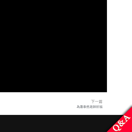
下一篇
為蕭泰然老師祈福