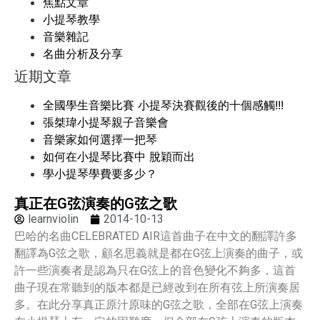
焦點文章
小提琴教學
音樂雜記
名曲分析及分享
近期文章
全國學生音樂比賽 小提琴決賽觀後的十個感觸!!!
張桀瑋小提琴親子音樂會
音樂家如何選擇一把琴
如何在小提琴比賽中 脫穎而出
學小提琴學費要多少？
真正在G弦演奏的G弦之歌
learnviolin
2014-10-13
巴哈的名曲CELEBRATED AIR這首曲子在中文的翻譯許多
翻譯為G弦之歌，顧名思義就是都在G弦上演奏的曲子，或
許一些演奏者是認為只在G弦上的音色變化不夠多，這首
曲子現在常聽到的版本都是已經改到在所有弦上所演奏居
多。在此分享真正原汁原味的G弦之歌，全部在G弦上演奏