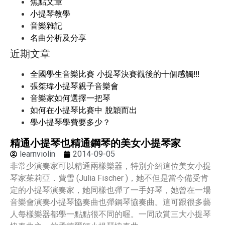
焦點文章
小提琴教學
音樂雜記
名曲分析及分享
近期文章
全國學生音樂比賽 小提琴決賽觀後的十個感觸!!!
張桀瑋小提琴親子音樂會
音樂家如何選擇一把琴
如何在小提琴比賽中 脫穎而出
學小提琴學費要多少？
精通小提琴也精通鋼琴的美女小提琴家
learnviolin
2014-09-05
非常少演奏家可以精通兩樣樂器，特別介紹這位美女小提
琴家茱莉亞．費雪 (Julia Fischer )，她不但是當今備受肯
定的小提琴演奏家，她同樣也彈了一手好琴，她曾在一場
音樂會演奏小提琴協奏曲也彈鋼琴協奏曲。這可跟很多藝
人每樣樂器都學一點點很不同的喔。一同欣賞三大小提琴