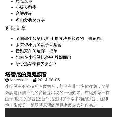
焦點文章
小提琴教學
音樂雜記
名曲分析及分享
近期文章
全國學生音樂比賽 小提琴決賽觀後的十個感觸!!!
張桀瑋小提琴親子音樂會
音樂家如何選擇一把琴
如何在小提琴比賽中 脫穎而出
學小提琴學費要多少？
塔替尼的魔鬼顫音
learnviolin
2014-08-06
小提琴中有種技巧叫做顫音，顫音有非常多種種類，簡單
來說是兩個不同的音輪流出現的一種效果。在此介紹一首
曲子(魔鬼的顫音)這首作品運用了非常多種的顫音，旋律
也非常優美，是塔替尼留給後世名氣最大的作品之一。